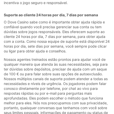
incentiva o jogo seguro e responsável.
Suporte ao cliente 24 horas por dia, 7 dias por semana
O Dove Casino sabe como é importante obter ajuda rápida e
confiável quando você precisa gerenciar sua conta ou tem
dúvidas sobre jogos responsáveis. Eles oferecem suporte ao
cliente 24 horas por dia, 7 dias por semana, para obter ajuda
com a conta. Como nossa equipe de suporte está disponível 24
horas por dia, sete dias por semana, você sempre pode clicar
ou ligar para obter ajuda e conselhos.
Nossos agentes treinados estão prontos para ajudar você de
qualquer maneira que atenda às suas necessidades, seja para
ter dúvidas sobre depósitos, precisar de ajuda com um saque
de 100 € ou para falar sobre suas opções de autoexclusão.
Nossos múltiplos canais de suporte podem atender a todas as
necessidades e níveis de urgência. Os jogadores podem falar
conosco diretamente por telefone, por chat ao vivo para
respostas rápidas ou por e-mail para perguntas mais
aprofundadas. Eles podem escolher o método que funciona
melhor para eles. Nós nos preocupamos com sua privacidade,
portanto, quaisquer conversas que tenhamos com você sobre
seus limites pessoais, informações de pagamento ou status de