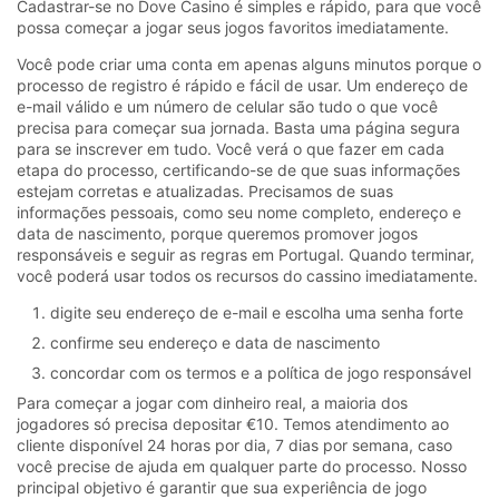
Cadastrar-se no Dove Casino é simples e rápido, para que você
possa começar a jogar seus jogos favoritos imediatamente.
Você pode criar uma conta em apenas alguns minutos porque o
processo de registro é rápido e fácil de usar. Um endereço de
e-mail válido e um número de celular são tudo o que você
precisa para começar sua jornada. Basta uma página segura
para se inscrever em tudo. Você verá o que fazer em cada
etapa do processo, certificando-se de que suas informações
estejam corretas e atualizadas. Precisamos de suas
informações pessoais, como seu nome completo, endereço e
data de nascimento, porque queremos promover jogos
responsáveis e seguir as regras em Portugal. Quando terminar,
você poderá usar todos os recursos do cassino imediatamente.
digite seu endereço de e-mail e escolha uma senha forte
confirme seu endereço e data de nascimento
concordar com os termos e a política de jogo responsável
Para começar a jogar com dinheiro real, a maioria dos
jogadores só precisa depositar €10. Temos atendimento ao
cliente disponível 24 horas por dia, 7 dias por semana, caso
você precise de ajuda em qualquer parte do processo. Nosso
principal objetivo é garantir que sua experiência de jogo