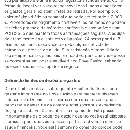
sua permissão e é uma medida regulatória fundamental. Como
forma de incentivar o uso responsável dos fundos e monitorar
os gastos gerais, existem limites de retirada. Por exemplo, o
valor máximo diário ou semanal que pode ser retirado é 2.000
€. Provedores de pagamento confiáveis: as retiradas só podem
ser feitas por meio de métodos confiáveis e compatíveis com
PCI DSS, o que mantém todas as transações seguras. A equipe
de atendimento ao cliente está disponível 24 horas por dia, 7
dias por semana, caso você perceba alguma atividade
estranha ou precise de ajuda. Sua satisfação e tranquilidade
são sempre nossas principais prioridades, para que você possa
se concentrar em jogar e se divertir no Dove Casino, sabendo
que seus saques são rápidos e seguros.
Definindo limites de depósito e gastos
Definir limites realistas sobre quanto você pode depositar e
gastar é importante no Dove Casino para manter a diversão
sob controle. Definir limites claros sobre quanto você pode
depositar e gastar lhe dá controle total sobre sua experiência
de jogo e ajuda você a manter seu orçamento. Este passo
importante lhe dá o poder de decidir quanto você está disposto
a arriscar, para que você possa equilibrar a diversão com sua
saúde financeira. Você está sempre no comando porque pode