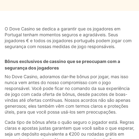
O Dove Casino se dedica a garantir que os jogadores em
Portugal tenham momentos seguros e agradáveis. Seus
jogadores € e todos os jogadores português podem jogar com
segurança com nossas medidas de jogo responsáveis.
Bônus exclusivos de cassino que se preocupam com a
segurança dos jogadores
No Dove Casino, adoramos dar-lhe bônus por jogar, mas isso
nunca vem antes do nosso compromisso com o jogo
responsável. Você pode ficar no comando da sua experiência
de jogo com cada oferta de bônus, desde pacotes de boas-
vindas até ofertas contínuas. Nossos acordos não são apenas
generosos; eles também vêm com termos claros e proteções
úteis, para que você possa usá-los sem preocupações.
Cada tipo de bônus afeta o quão seguro o jogador está. Regras
claras e apostas justas garantem que você saiba o que esperar,
seja um depósito equivalente a €200 ou rodadas grátis em