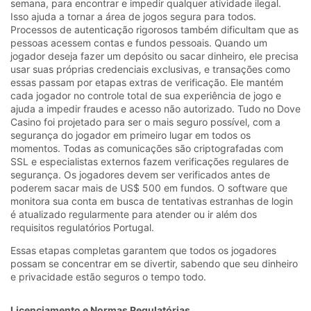
semana, para encontrar e impedir qualquer atividade ilegal.
Isso ajuda a tornar a área de jogos segura para todos.
Processos de autenticação rigorosos também dificultam que as
pessoas acessem contas e fundos pessoais. Quando um
jogador deseja fazer um depósito ou sacar dinheiro, ele precisa
usar suas próprias credenciais exclusivas, e transações como
essas passam por etapas extras de verificação. Ele mantém
cada jogador no controle total de sua experiência de jogo e
ajuda a impedir fraudes e acesso não autorizado. Tudo no Dove
Casino foi projetado para ser o mais seguro possível, com a
segurança do jogador em primeiro lugar em todos os
momentos. Todas as comunicações são criptografadas com
SSL e especialistas externos fazem verificações regulares de
segurança. Os jogadores devem ser verificados antes de
poderem sacar mais de US$ 500 em fundos. O software que
monitora sua conta em busca de tentativas estranhas de login
é atualizado regularmente para atender ou ir além dos
requisitos regulatórios Portugal.
Essas etapas completas garantem que todos os jogadores
possam se concentrar em se divertir, sabendo que seu dinheiro
e privacidade estão seguros o tempo todo.
Licenciamento e Normas Regulatórias