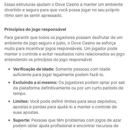
Essas estruturas ajudam o Dove Casino a manter um ambiente
divertido e seguro para que você possa jogar no seu próprio
ritmo sem se sentir apressado.
Princípios do jogo responsável
Para garantir que todos os jogadores possam desfrutar de um
ambiente de jogo seguro e justo, o Dove Casino se esforça
muito para incentivar jogos responsáveis. Um jogador pode
manter o controle e evitar resultados ruins relacionados ao jogo
entendendo os princípios do jogo responsável.
Verificação de idade:
Somente pessoas com idade
suficiente para jogar legalmente podem fazê-lo.
Excluindo a si mesmo:
Os jogadores podem optar por sair
da plataforma definitivamente ou por um curto período de
tempo.
Limites:
Você pode definir limites para seus depósitos,
apostas e perdas para ajudá-lo a manter o controle de
suas apostas.
Suporte:
Pessoas que têm problemas com jogos de azar
podem obter ajuda profissional e encontrar recursos de