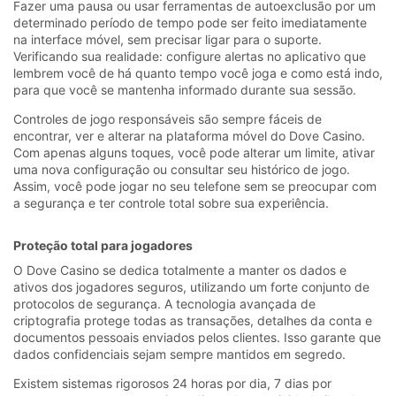
Fazer uma pausa ou usar ferramentas de autoexclusão por um
determinado período de tempo pode ser feito imediatamente
na interface móvel, sem precisar ligar para o suporte.
Verificando sua realidade: configure alertas no aplicativo que
lembrem você de há quanto tempo você joga e como está indo,
para que você se mantenha informado durante sua sessão.
Controles de jogo responsáveis são sempre fáceis de
encontrar, ver e alterar na plataforma móvel do Dove Casino.
Com apenas alguns toques, você pode alterar um limite, ativar
uma nova configuração ou consultar seu histórico de jogo.
Assim, você pode jogar no seu telefone sem se preocupar com
a segurança e ter controle total sobre sua experiência.
Proteção total para jogadores
O Dove Casino se dedica totalmente a manter os dados e
ativos dos jogadores seguros, utilizando um forte conjunto de
protocolos de segurança. A tecnologia avançada de
criptografia protege todas as transações, detalhes da conta e
documentos pessoais enviados pelos clientes. Isso garante que
dados confidenciais sejam sempre mantidos em segredo.
Existem sistemas rigorosos 24 horas por dia, 7 dias por