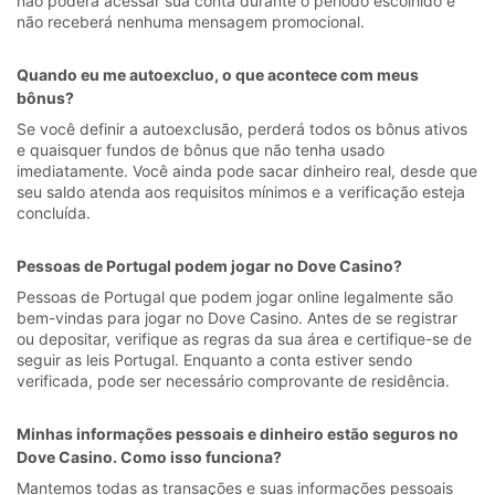
não poderá acessar sua conta durante o período escolhido e
não receberá nenhuma mensagem promocional.
Quando eu me autoexcluo, o que acontece com meus
bônus?
Se você definir a autoexclusão, perderá todos os bônus ativos
e quaisquer fundos de bônus que não tenha usado
imediatamente. Você ainda pode sacar dinheiro real, desde que
seu saldo atenda aos requisitos mínimos e a verificação esteja
concluída.
Pessoas de Portugal podem jogar no Dove Casino?
Pessoas de Portugal que podem jogar online legalmente são
bem-vindas para jogar no Dove Casino. Antes de se registrar
ou depositar, verifique as regras da sua área e certifique-se de
seguir as leis Portugal. Enquanto a conta estiver sendo
verificada, pode ser necessário comprovante de residência.
Minhas informações pessoais e dinheiro estão seguros no
Dove Casino. Como isso funciona?
Mantemos todas as transações e suas informações pessoais