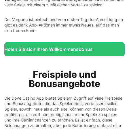
viele Spiele mit einem zusätzlichen Vorteil zu spielen.
Der Vorgang ist einfach und vom ersten Tag der Anmeldung an
gibt es dank App-Aktionen immer etwas Neues, auf das man
sich freuen kann.
Holen Sie sich Ihren Willkommensbonus
Freispiele und
Bonusangebote
Die Dove Casino App bietet Spielern Zugriff auf viele Freispiele
und Bonusangebote, die das Spielerlebnis verbessern sollen.
Spieler, sowohl neue als auch alte, können von diesen Deals
profitieren, die es ihnen ermöglichen, mehr Spiele zu spielen
und ihre Gewinnchancen zu erhöhen. Es ist einfach, diese
Belohnungen zu erhalten, aber jede Beförderung umfasst eine