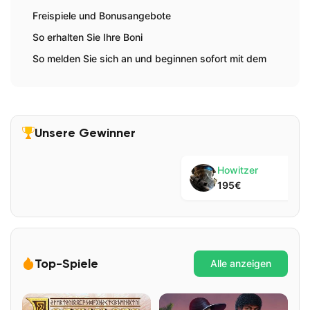
Freispiele und Bonusangebote
So erhalten Sie Ihre Boni
So melden Sie sich an und beginnen sofort mit dem
Spielen
Schritte zur Registrierung
Schnelle und sichere Zahlungsoptionen
Unsere Gewinner
Kurze Auszahlungszeiten und einfache
Auszahlungen
06:04:40
06:
Loparco
Howitzer
Kontogrenzen und Verantwortung beim Spielen
85€
195€
Wählen Sie mit der Dove Casino App aus den besten
Spielautomaten und Casinospielen
Beliebte Spieltitel
Hauptfunktionen der Dove Casino App
Top-Spiele
Alle anzeigen
So laden Sie die Dove Casino App herunter
Plattformunterstützung