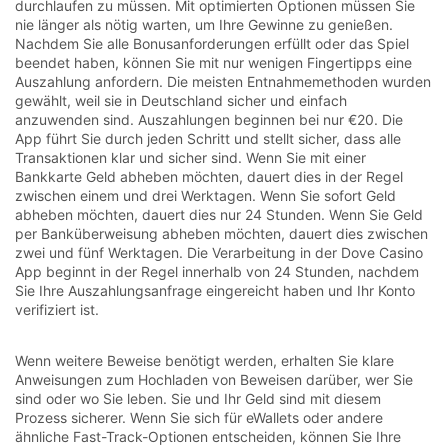
Die Dove Casino App möchte, dass es für Sie einfach und
schnell ist, Ihre Gewinne auszuzahlen. Ein einfach zu
bedienender Auszahlungsprozess bedeutet, dass Spieler ihr
Geld schnell erhalten können, ohne warten oder viele Schritte
durchlaufen zu müssen. Mit optimierten Optionen müssen Sie
nie länger als nötig warten, um Ihre Gewinne zu genießen.
Nachdem Sie alle Bonusanforderungen erfüllt oder das Spiel
beendet haben, können Sie mit nur wenigen Fingertipps eine
Auszahlung anfordern. Die meisten Entnahmemethoden wurden
gewählt, weil sie in Deutschland sicher und einfach
anzuwenden sind. Auszahlungen beginnen bei nur €20. Die
App führt Sie durch jeden Schritt und stellt sicher, dass alle
Transaktionen klar und sicher sind. Wenn Sie mit einer
Bankkarte Geld abheben möchten, dauert dies in der Regel
zwischen einem und drei Werktagen. Wenn Sie sofort Geld
abheben möchten, dauert dies nur 24 Stunden. Wenn Sie Geld
per Banküberweisung abheben möchten, dauert dies zwischen
zwei und fünf Werktagen. Die Verarbeitung in der Dove Casino
App beginnt in der Regel innerhalb von 24 Stunden, nachdem
Sie Ihre Auszahlungsanfrage eingereicht haben und Ihr Konto
verifiziert ist.
Wenn weitere Beweise benötigt werden, erhalten Sie klare