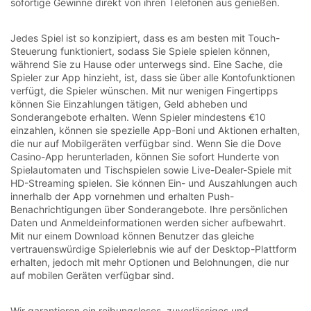
sofortige Gewinne direkt von ihren Telefonen aus genießen.
Jedes Spiel ist so konzipiert, dass es am besten mit Touch-
Steuerung funktioniert, sodass Sie Spiele spielen können,
während Sie zu Hause oder unterwegs sind. Eine Sache, die
Spieler zur App hinzieht, ist, dass sie über alle Kontofunktionen
verfügt, die Spieler wünschen. Mit nur wenigen Fingertipps
können Sie Einzahlungen tätigen, Geld abheben und
Sonderangebote erhalten. Wenn Spieler mindestens €10
einzahlen, können sie spezielle App-Boni und Aktionen erhalten,
die nur auf Mobilgeräten verfügbar sind. Wenn Sie die Dove
Casino-App herunterladen, können Sie sofort Hunderte von
Spielautomaten und Tischspielen sowie Live-Dealer-Spiele mit
HD-Streaming spielen. Sie können Ein- und Auszahlungen auch
innerhalb der App vornehmen und erhalten Push-
Benachrichtigungen über Sonderangebote. Ihre persönlichen
Daten und Anmeldeinformationen werden sicher aufbewahrt.
Mit nur einem Download können Benutzer das gleiche
vertrauenswürdige Spielerlebnis wie auf der Desktop-Plattform
erhalten, jedoch mit mehr Optionen und Belohnungen, die nur
auf mobilen Geräten verfügbar sind.
Wir garantieren ein reibungsloses, zuverlässiges und