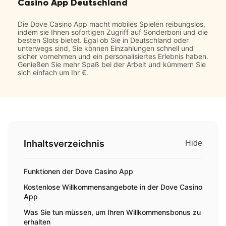
Casino App Deutschland
Die Dove Casino App macht mobiles Spielen reibungslos,
indem sie Ihnen sofortigen Zugriff auf Sonderboni und die
besten Slots bietet. Egal ob Sie in Deutschland oder
unterwegs sind, Sie können Einzahlungen schnell und
sicher vornehmen und ein personalisiertes Erlebnis haben.
Genießen Sie mehr Spaß bei der Arbeit und kümmern Sie
sich einfach um Ihr €.
Inhaltsverzeichnis
Hide
Funktionen der Dove Casino App
Kostenlose Willkommensangebote in der Dove Casino
App
Was Sie tun müssen, um Ihren Willkommensbonus zu
erhalten