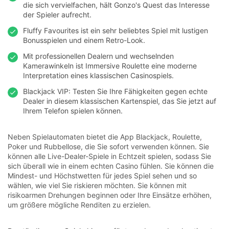
Wenn Sie visuell intensive Slots mögen, ist Starburst eine
gute Wahl. Seine Wildnis wächst und die Farben sind
leuchtend.
Zusammen mit Lawinenwalzen und Gewinnkombinationen,
die sich vervielfachen, hält Gonzo's Quest das Interesse
der Spieler aufrecht.
Fluffy Favourites ist ein sehr beliebtes Spiel mit lustigen
Bonusspielen und einem Retro-Look.
Mit professionellen Dealern und wechselnden
Kamerawinkeln ist Immersive Roulette eine moderne
Interpretation eines klassischen Casinospiels.
Blackjack VIP: Testen Sie Ihre Fähigkeiten gegen echte
Dealer in diesem klassischen Kartenspiel, das Sie jetzt auf
Ihrem Telefon spielen können.
Neben Spielautomaten bietet die App Blackjack, Roulette,
Poker und Rubbellose, die Sie sofort verwenden können. Sie
können alle Live-Dealer-Spiele in Echtzeit spielen, sodass Sie
sich überall wie in einem echten Casino fühlen. Sie können die
Mindest- und Höchstwetten für jedes Spiel sehen und so
wählen, wie viel Sie riskieren möchten. Sie können mit