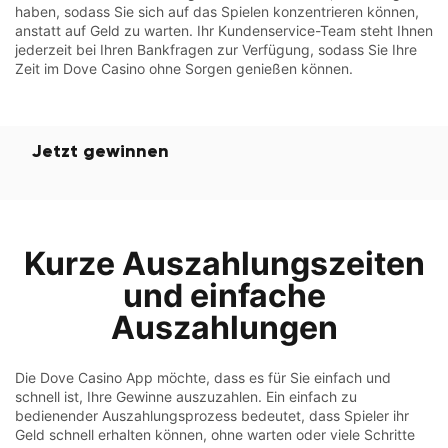
haben, sodass Sie sich auf das Spielen konzentrieren können,
anstatt auf Geld zu warten. Ihr Kundenservice-Team steht Ihnen
jederzeit bei Ihren Bankfragen zur Verfügung, sodass Sie Ihre
Zeit im Dove Casino ohne Sorgen genießen können.
Jetzt gewinnen
Golden Offer
Holiday Spirits
167€
302€
Kurze Auszahlungszeiten
und einfache
Auszahlungen