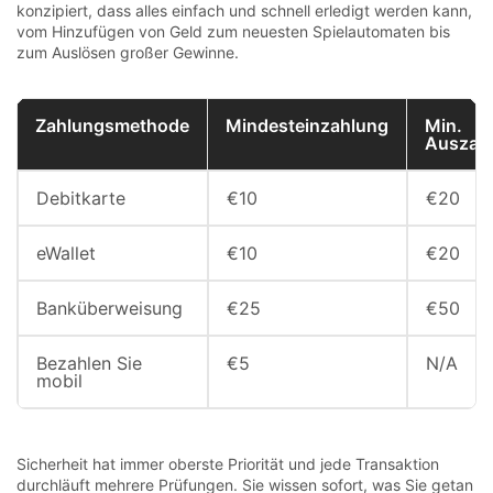
konzipiert, dass alles einfach und schnell erledigt werden kann,
vom Hinzufügen von Geld zum neuesten Spielautomaten bis
zum Auslösen großer Gewinne.
Zahlungsmethode
Mindesteinzahlung
Min.
Auszah
Debitkarte
€10
€20
eWallet
€10
€20
Banküberweisung
€25
€50
Bezahlen Sie
€5
N/A
mobil
Sicherheit hat immer oberste Priorität und jede Transaktion
durchläuft mehrere Prüfungen. Sie wissen sofort, was Sie getan