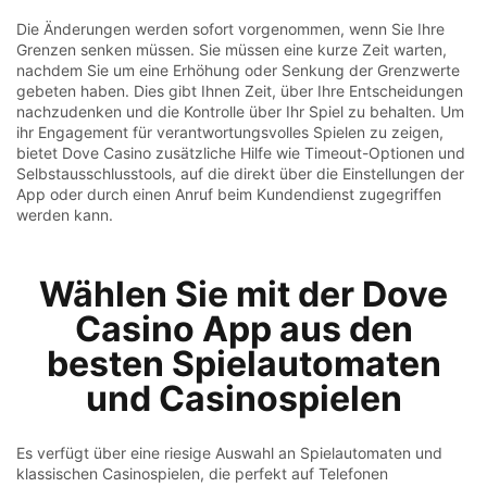
Als Einsatzlimit dient das Festlegen eines Limits, wie viel Sie
in einer bestimmten Zeitspanne setzen können,
beispielsweise €75 pro Woche.
Die Änderungen werden sofort vorgenommen, wenn Sie Ihre
Grenzen senken müssen. Sie müssen eine kurze Zeit warten,
nachdem Sie um eine Erhöhung oder Senkung der Grenzwerte
gebeten haben. Dies gibt Ihnen Zeit, über Ihre Entscheidungen
nachzudenken und die Kontrolle über Ihr Spiel zu behalten. Um
ihr Engagement für verantwortungsvolles Spielen zu zeigen,
bietet Dove Casino zusätzliche Hilfe wie Timeout-Optionen und
Selbstausschlusstools, auf die direkt über die Einstellungen der
App oder durch einen Anruf beim Kundendienst zugegriffen
werden kann.
Wählen Sie mit der Dove
Casino App aus den
besten Spielautomaten