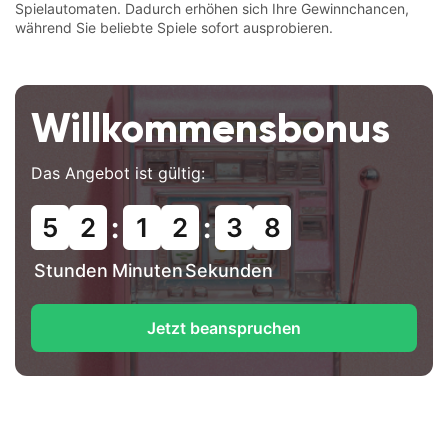
Spielautomaten. Dadurch erhöhen sich Ihre Gewinnchancen,
während Sie beliebte Spiele sofort ausprobieren.
Willkommensbonus
Das Angebot ist gültig:
:
:
5
2
1
2
3
6
Stunden
Minuten
Sekunden
Jetzt beanspruchen