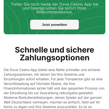
Treten Sie noch heute der Dove Casino App bei
und beanspruchen Sie sofort Ihren
Willkommensbonus.
Jetzt anmelden
Schnelle und sichere
Zahlungsoptionen
Die Dove Casino App bietet eine Reihe schneller und sicherer
Zahlungsoptionen, mit denen Sie Ihre Gewinne und
Einzahlungen sofort erhalten. Für jede Transaktion gibt es eine
Verschlüsselung auf höchster Ebene, die Ihre
Finanzinformationen sicher hält und den gesamten Prozess von
der Einzahlung bis zur Auszahlung reibungslos gestaltet.
Moderne Bankdienstleistungen, denen Spieler auf der ganzen
Welt Deutschland vertrauen, machen es einfach, Geld auf Ihr
Konto zu legen und Ihre Gewinne auszuzahlen. Es ist so